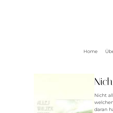
Home
Üb
Nich
Nicht a
welch
daran h