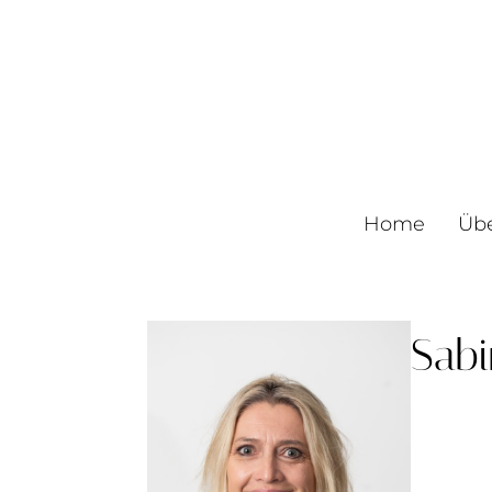
Home
Üb
Sab