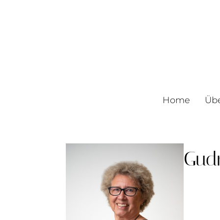
Home
Üb
Gudr