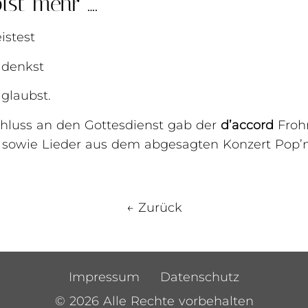
ist mehr“….
eistest
u denkst
 glaubst.
hluss an den Gottesdienst gab der
d’accord
Frohn
 sowie Lieder aus dem abgesagten Konzert Pop’
← Zurück
Impressum
Datenschutz
© 2026 Alle Rechte vorbehalten