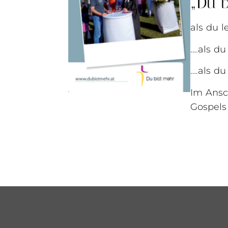
„Du b
als du l
….als d
….als du
Im Ansc
Gospels