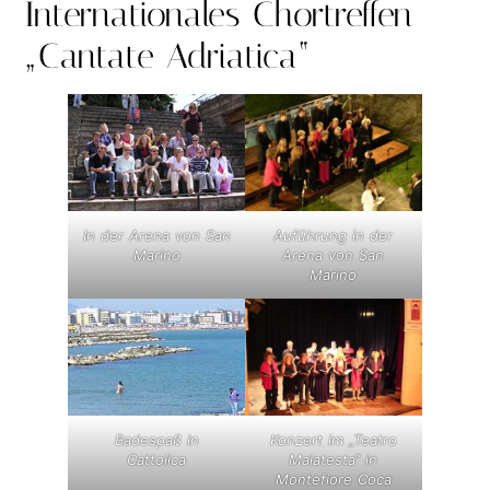
Internationales Chortreffen
„Cantate Adriatica“
In der Arena von San
Auführung in der
Marino
Arena von San
Marino
Konzert im „Teatro
Badespaß in
Malatesta“ in
Cattolica
Montefiore Coca