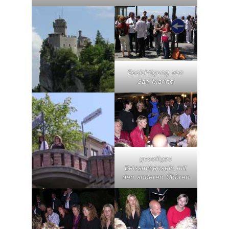
Besichtigung von
San Marino
geselliges
Beisammensein mit
den anderen Chören