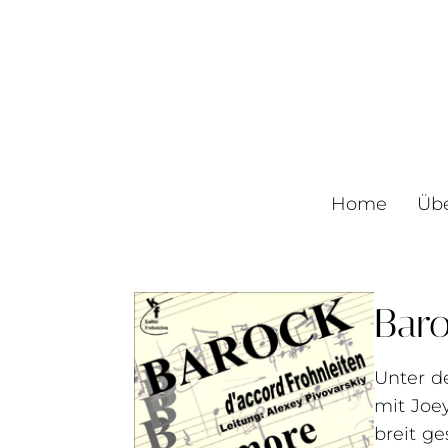
Home
Üb
Baro
Unter d
mit Joe
breit g