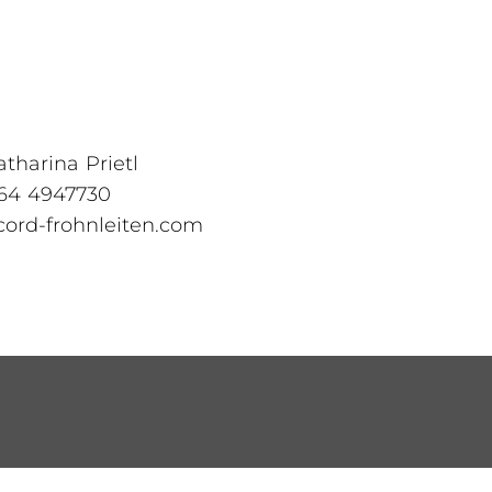
atharina Prietl
664 4947730
cord-frohnleiten.com